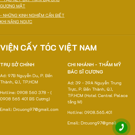
GƯƠNG MẶT
- NHỮNG KINH NGHIỆM CẦN BIẾT
KHI NÂNG NGỰC
VIỆN CẤY TÓC VIỆT NAM
TRỤ SỞ CHÍNH
CHI NHÁNH - THẨM MỸ
BÁC SĨ CƯƠNG
Ad: 97B Nguyễn Du, P. Bến
Thành, Q.1, TP.HCM
Ad: 39 - 39A Nguyễn Trung
Trực, P. Bến Thành, Q.1,
Hotline: 0908 560 378 - (
TP.HCM (Hotel Central Palace
0908 565 401 BS Cương)
tầng M)
Email: Drcuong97@gmail.com
Hotline: 0908.565.401
Email: Drcuong97@gmail.com