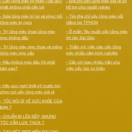
- Cấy lông mày tự thân 1 lần duy
- Địa chỉ cấy lông mày giá rẻ có
nhất không phải cấy lại
hỗ trợ cho người nghèo
- Sửa lông mày bị hư và phục hồi
- Tìm địa chỉ cấy lông mày nổi
lông mày bị rụng
tiếng tại TPHCM
- Trị lông mày thưa lông mày
- Ở miền Tây muốn cấy lông mày
mọc không đều
thì lên Sài Gòn
- Trị lông mày mọc thưa và mỏng
- Thẩm mỹ viện nào cấy lông
lông mày mọc xấu
mày nhiều năm kinh nghiệm
- Râu không mọc đều thì phải
- Cần chi bao nhiêu tiền cho
làm sao?
việc cấy tóc tự thân
- Hãy suy nghỉ thật kỹ trước khi
chọn nơi cấy lông mày giá rẻ
- TÓC NÓI GÌ VỀ SỨC KHỎE CỦA
BẠN ?
- CHUẨN BỊ LÊN SẾP, NHƯNG
TÓC VẪN LƯA THƯA ?
- TẠO NÉT ĐẸP HIỆN ĐẠI CHO