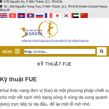
97B Nguyễn Du, P. Bến Thành, Q.1, TP.HCM
39 - 39A Nguyễn Trung Trực, P. Bến Thành, Q.1, TP.HCM (Hotel Central Palace
tầng M)
MENU
KỸ THUẬT FUE
Kỹ thuật FUE
Khai thác nang đơn vị (fue) là một phương pháp chiết xu
cho một vết rạch nhỏ dạng vòng ở vùng da xung quanh m
(kéo) trực tiếp từ da đầu, để lại một lỗ mở nhỏ.