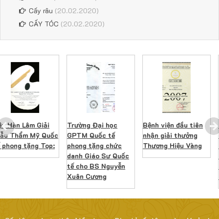
Cấy râu
(20.02.2020)
CẤY TÓC
(20.02.2020)
Trường Đại học
Bệnh viện đầu tiên
Thư cám ơn của
ốc
GPTM Quốc tế
nhận giải thưởng
nghị giải phẫu 
:
phong tặng chức
Thương Hiệu Vàng
Tế tháng 10 nă
danh Giáo Sư Quốc
2007 chứng nh
tế cho BS Nguyễn
BS. Nguyễn Xuâ
Xuân Cương
Cương