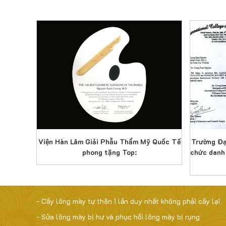
 thi năm
Viện Hàn Lâm Giải Phẫu Thẩm Mỹ Quốc Tế
Trường Đạ
as Mỹ
phong tặng Top:
chức danh
- Cấy lông mày tự thân 1 lần duy nhất không phải cấy lại
- Sửa lông mày bị hư và phục hồi lông mày bị rụng