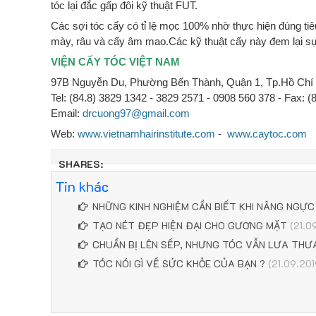
tóc lại đắc gấp đôi kỹ thuật FUT.
Các sợi tóc cấy có tỉ lệ mọc 100% nhờ thực hiện đúng tiêu
mày, râu và cấy âm mao.Các kỹ thuật cấy này đem lại s
VIỆN CẤY TÓC VIỆT NAM
97B Nguyễn Du, Phường Bến Thành, Quận 1, Tp.Hồ Chí 
Tel: (84.8) 3829 1342 - 3829 2571 - 0908 560 378 - Fax: (
Email:
drcuong97@gmail.com
Web:
www.vietnamhairinstitute.com
-
www.caytoc.com
SHARES:
Tin khác
NHỮNG KINH NGHIỆM CẦN BIẾT KHI NÂNG NGỰC
TẠO NÉT ĐẸP HIỆN ĐẠI CHO GƯƠNG MẶT
(21.0
CHUẨN BỊ LÊN SẾP, NHƯNG TÓC VẪN LƯA THƯ
TÓC NÓI GÌ VỀ SỨC KHỎE CỦA BẠN ?
(21.09.201