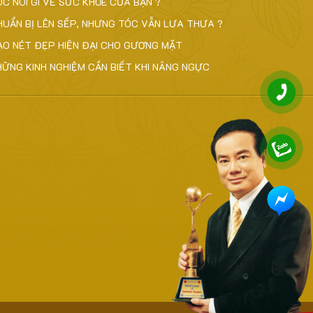
ÓC NÓI GÌ VỀ SỨC KHỎE CỦA BẠN ?
HUẨN BỊ LÊN SẾP, NHƯNG TÓC VẪN LƯA THƯA ?
ẠO NÉT ĐẸP HIỆN ĐẠI CHO GƯƠNG MẶT
HỮNG KINH NGHIỆM CẦN BIẾT KHI NÂNG NGỰC