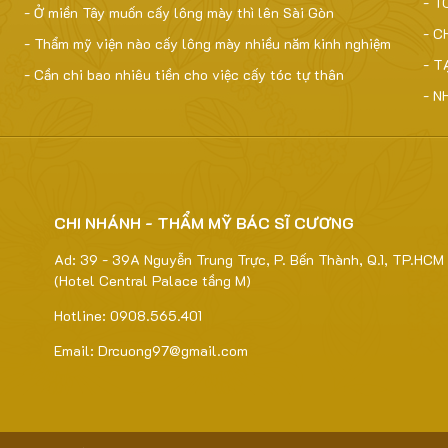
- T
- Ở miền Tây muốn cấy lông mày thì lên Sài Gòn
- C
- Thẩm mỹ viện nào cấy lông mày nhiều năm kinh nghiệm
- T
- Cần chi bao nhiêu tiền cho việc cấy tóc tự thân
- N
CHI NHÁNH - THẨM MỸ BÁC SĨ CƯƠNG
Ad: 39 - 39A Nguyễn Trung Trực, P. Bến Thành, Q.1, TP.HCM
(Hotel Central Palace tầng M)
Hotline: 0908.565.401
Email: Drcuong97@gmail.com