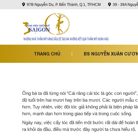
97B Nguyễn Du, P. Bến Thành, Q.1, TP.HCM
39 - 39A Nguyễ
TRANG CHỦ
BS NGUYỄN XUÂN CƯƠ
Ông bà ta đã từng nói “Cái răng cái tóc là góc con ngườ
độ tuổi trên hai mươi hay trên ba mươi. Các người mẫu c
hơn. Tuy nhiên, việc đội tóc giả không phải là biện pháp 
hơn, mạnh dạn hơn trong giao tiếp và trong cuộc sống.
Ngày nay, việc cấy tóc đã tiến một bước rất dài để hoàn 
ra khỏi da đầu, điều mà trước đây người ta chưa hiểu rõ.