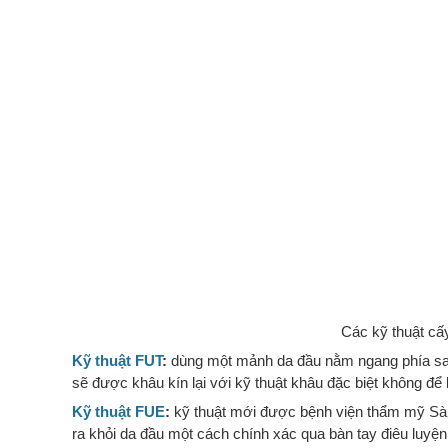
Các kỹ thuật cấ
Kỹ thuật FUT
:
dùng một mảnh da đầu nằm ngang phía sau t
sẽ được khâu kín lại với kỹ thuật khâu đặc biệt không để 
Kỹ thuật FUE
:
kỹ thuật mới được bệnh viện thẩm mỹ Sài 
ra khỏi da đầu một cách chính xác qua bàn tay điêu luyệ