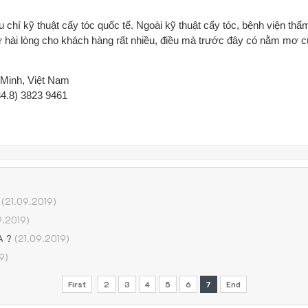
 chí kỹ thuật cấy tóc quốc tế. Ngoài kỹ thuật cấy tóc, bệnh viện thẩ
ự hài lòng cho khách hàng rất nhiều, điều mà trước đây có nằm mơ 
Minh, Việt Nam
84.8) 3823 9461
(21.09.2019)
9.2019)
A ?
(21.09.2019)
9)
First
2
3
4
5
6
7
End