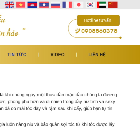
Hotline tư vấn
0908560378
TIN TỨC
VIDEO
LIÊN HỆ
ất là khi chúng ngày một thưa dần mặc dầu chúng ta đương
ơn, phong phú hơn và dĩ nhiên trông đầy nữ tính và sexy
n đã có mái tóc dày và rậm sau khi cấy, giúp bạn tự tin
ia luôn nâng niu và bảo quản sợi tóc từ khi tóc được lấy