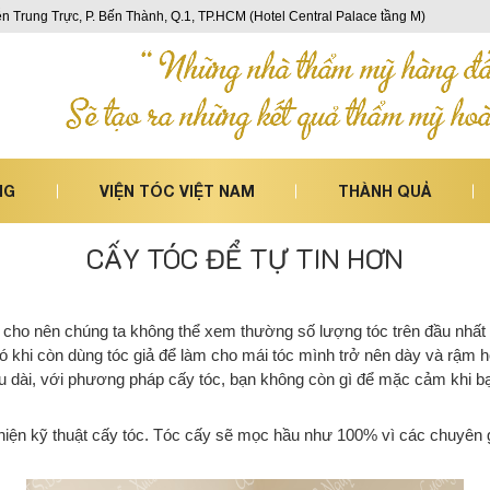
n Trung Trực, P. Bến Thành, Q.1, TP.HCM (Hotel Central Palace tầng M)
NG
VIỆN TÓC VIỆT NAM
THÀNH QUẢ
CẤY TÓC ĐỂ TỰ TIN HƠN
i”, cho nên chúng ta không thể xem thường số lượng tóc trên đầu nh
ó khi còn dùng tóc giả để làm cho mái tóc mình trở nên dày và rậm h
lâu dài, với phương pháp cấy tóc, bạn không còn gì để mặc cảm khi bạ
thiện kỹ thuật cấy tóc. Tóc cấy sẽ mọc hầu như 100% vì các chuyên g