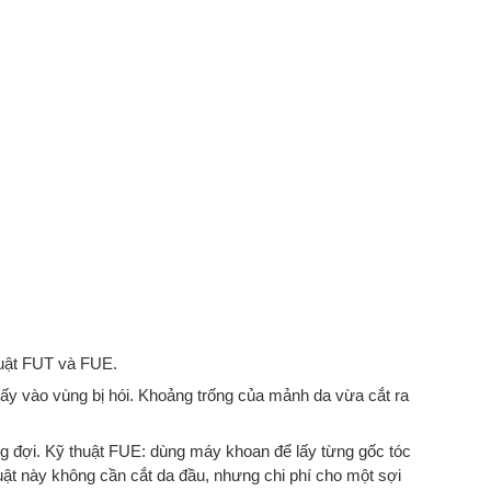
huật FUT và FUE.
cấy vào vùng bị hói. Khoảng trống của mảnh da vừa cắt ra
g đợi. Kỹ thuật FUE: dùng máy khoan để lấy từng gốc tóc
uật này không cần cắt da đầu, nhưng chi phí cho một sợi