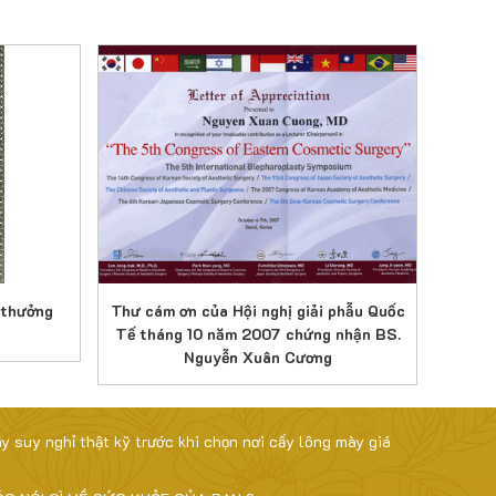
i thưởng
Thư cám ơn của Hội nghị giải phẫu Quốc
Thư c
Tế tháng 10 năm 2007 chứng nhận BS.
trình d
Nguyễn Xuân Cương
ãy suy nghỉ thật kỹ trước khi chọn nơi cấy lông mày giá