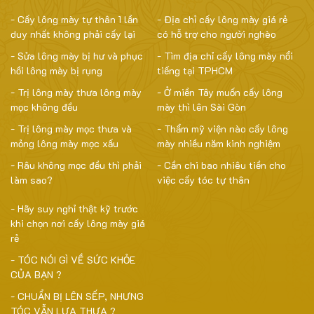
- Cấy lông mày tự thân 1 lần
- Địa chỉ cấy lông mày giá rẻ
duy nhất không phải cấy lại
có hỗ trợ cho người nghèo
- Sửa lông mày bị hư và phục
- Tìm địa chỉ cấy lông mày nổi
hồi lông mày bị rụng
tiếng tại TPHCM
- Trị lông mày thưa lông mày
- Ở miền Tây muốn cấy lông
mọc không đều
mày thì lên Sài Gòn
- Trị lông mày mọc thưa và
- Thẩm mỹ viện nào cấy lông
mỏng lông mày mọc xấu
mày nhiều năm kinh nghiệm
- Râu không mọc đều thì phải
- Cần chi bao nhiêu tiền cho
làm sao?
việc cấy tóc tự thân
- Hãy suy nghỉ thật kỹ trước
khi chọn nơi cấy lông mày giá
rẻ
- TÓC NÓI GÌ VỀ SỨC KHỎE
CỦA BẠN ?
- CHUẨN BỊ LÊN SẾP, NHƯNG
TÓC VẪN LƯA THƯA ?