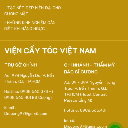
- TẠO NÉT ĐẸP HIỆN ĐẠI CHO
GƯƠNG MẶT
- NHỮNG KINH NGHIỆM CẦN
BIẾT KHI NÂNG NGỰC
VIỆN CẤY TÓC VIỆT NAM
TRỤ SỞ CHÍNH
CHI NHÁNH - THẨM MỸ
BÁC SĨ CƯƠNG
Ad: 97B Nguyễn Du, P. Bến
Thành, Q.1, TP.HCM
Ad: 39 - 39A Nguyễn Trung
Trực, P. Bến Thành, Q.1,
Hotline: 0908 560 378 - (
TP.HCM (Hotel Central
0908 565 401 BS Cương)
Palace tầng M)
Email:
Hotline: 0908.565.401
Drcuong97@gmail.com
Email:
Drcuong97@gmail.com