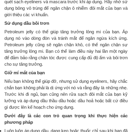
quét sạch eyeliners và mascara trước khi áp dụng. Hãy nhớ sử
dụng bông vô trùng để ngăn chặn ô nhiễm đôi mắt của bạn và
giới thiệu các vi khuẩn.
Sử dụng dầu bôi trơn
Petroleum jelly có thể giúp tăng trưởng lông mi của bạn. Áp
dụng nó vào dòng đòn và tránh mắt để ngăn ngừa kích ứng.
Petroleum jelly cũng sẽ ngăn chặn khô, có thể ngăn chặn sự
tăng trưởng lông mi. Bạn có thể làm điều này hai lần một ngày
để đảm bảo rằng chân tóc được cung cấp đủ độ ẩm và bôi trơn
cho sự tăng trưởng.
Giữ mí mắt của bạn
Nếu bạn không thể giúp đỡ, nhưng sử dụng eyeliners, hãy chắc
chắn bạn không phải là dị ứng với nó và rằng đây là những nhẹ.
Trước khi đi ngủ, bạn cũng nên rửa sạch đôi mắt của bạn kỹ
lưỡng và áp dụng dầu thầu dầu hoặc dầu hoả hoặc bất cứ điều
gì được lên kế hoạch cho ứng dụng.
Dưới đây là các con trỏ quan trọng khi thực hiện các
phương pháp
Luôn luôn áp dụng dầu, dạng keo hoặc thuốc chỉ sau khi bạn đã