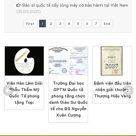
Bác sĩ quốc tế cấy lông mày có bảo hành tại Việt Nam
(31.03.2021)
First
1
2
3
4
5
6
7
End
Viện Hàn Lâm Giải
Trường Đại học
Bệnh viện đầu tiên
Phẫu Thẩm Mỹ
GPTM Quốc tế
nhận giải thưởng
Quốc Tế phong
phong tặng chức
Thương Hiệu Vàng
tặng Top:
danh Giáo Sư Quốc
tế cho BS Nguyễn
Xuân Cương