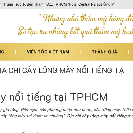
n Trung Trực, P. Bến Thành, Q.1, TP.HCM (Hotel Central Palace tầng M)
NG
VIỆN TÓC VIỆT NAM
THÀNH QUẢ
ỊA CHỈ CẤY LÔNG MÀY NỔI TIẾNG TẠI
ày nổi tiếng tại TPHCM
 gia tăng. Bên cạnh các phương pháp như phun, xăm lông mày, thêu 
o cấy lông mày lại được ưa chuộng?
Địa chỉ cấy lông mày nổi tiếng
ở đ