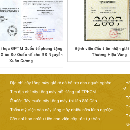
i học GPTM Quốc tế phong tặng
Bệnh viện đầu tiên nhận giả
 Giáo Sư Quốc tế cho BS Nguyễn
Thương Hiệu Vàng
Xuân Cương
- Địa chỉ cấy lông mày giá rẻ có hỗ trợ cho người nghèo
- H
rẻ
- Tìm địa chỉ cấy lông mày nổi tiếng tại TPHCM
- T
- Ở miền Tây muốn cấy lông mày thì lên Sài Gòn
- C
- Thẩm mỹ viện nào cấy lông mày nhiều năm kinh nghiệm
- T
- Cần chi bao nhiêu tiền cho việc cấy tóc tự thân
- N