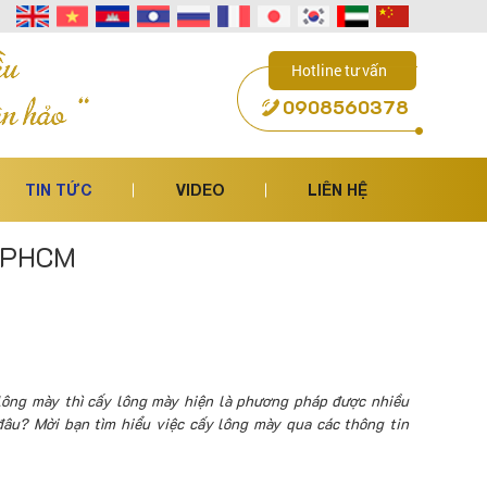
Hotline tư vấn
0908560378
TIN TỨC
VIDEO
LIÊN HỆ
 TPHCM
lông mày thì cấy lông mày hiện là phương pháp được nhiều
âu? Mời bạn tìm hiểu việc cấy lông mày qua các thông tin