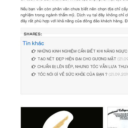
Nếu bạn vẫn còn phân vân chưa biết nên chọn địa chỉ cấ
nghiệm trong ngành thẩm mỹ. Dịch vụ tại đây không chỉ c
đây rất phù hợp với khả năng của đông đảo khách hàng. 
SHARES:
Tin khác
NHỮNG KINH NGHIỆM CẦN BIẾT KHI NÂNG NGỰC
TẠO NÉT ĐẸP HIỆN ĐẠI CHO GƯƠNG MẶT
(21.0
CHUẨN BỊ LÊN SẾP, NHƯNG TÓC VẪN LƯA THƯ
TÓC NÓI GÌ VỀ SỨC KHỎE CỦA BẠN ?
(21.09.201