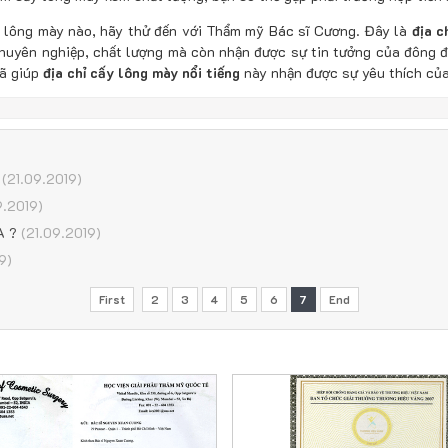
y lông mày nào, hãy thử đến với Thẩm mỹ Bác sĩ Cương. Đây là
địa c
huyên nghiệp, chất lượng mà còn nhận được sự tin tưởng của đông đ
Đã giúp
địa chỉ cấy lông mày nổi tiếng
này nhận được sự yêu thích của
(21.09.2019)
9.2019)
A ?
(21.09.2019)
9)
First
2
3
4
5
6
7
End