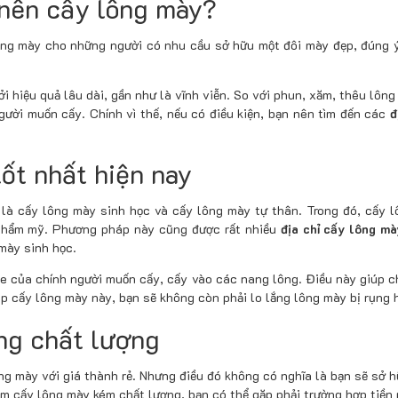
 nên cấy lông mày?
ông mày cho những người có nhu cầu sở hữu một đôi mày đẹp, đúng ý
hiệu quả lâu dài, gần như là vĩnh viễn. So với phun, xăm, thêu lông 
ười muốn cấy. Chính vì thế, nếu có điều kiện, bạn nên tìm đến các
đ
ốt nhất hiện nay
 là cấy lông mày sinh học và cấy lông mày tự thân. Trong đó, cấy 
 thẩm mỹ. Phương pháp này cũng được rất nhiều
địa chỉ cấy lông mà
mày sinh học.
e của chính người muốn cấy, cấy vào các nang lông. Điều này giúp c
 cấy lông mày này, bạn sẽ không còn phải lo lắng lông mày bị rụng h
ếng chất lượng
ông mày với giá thành rẻ. Nhưng điều đó không có nghĩa là bạn sẽ sở
iểm cấy lông mày kém chất lượng, bạn có thể gặp phải trường hợp tiền