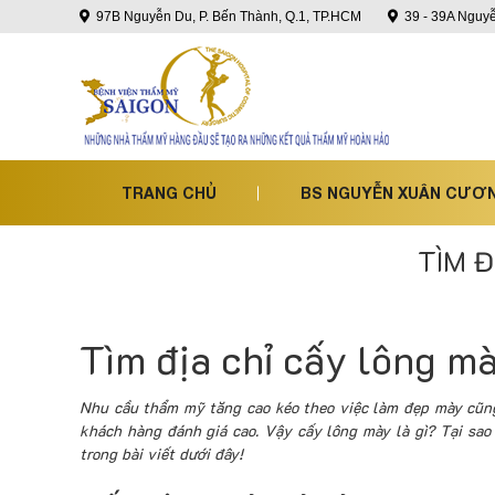
97B Nguyễn Du, P. Bến Thành, Q.1, TP.HCM
39 - 39A Nguyễ
TRANG CHỦ
BS NGUYỄN XUÂN CƯƠ
TÌM Đ
Tìm địa chỉ cấy lông m
Nhu cầu thẩm mỹ tăng cao kéo theo việc làm đẹp mày cũng
khách hàng đánh giá cao. Vậy cấy lông mày là gì? Tại sa
trong bài viết dưới đây!