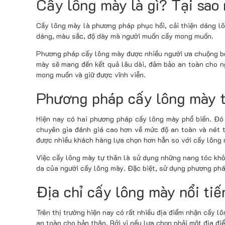
Cấy lông mày là gì? Tại sao
Cấy lông mày là phương pháp phục hồi, cải thiện dáng l
dáng, màu sắc, độ dày mà người muốn cấy mong muốn.
Phương pháp cấy lông mày được nhiều người ưa chuộng bởi 
mày sẽ mang đến kết quả lâu dài, đảm bảo an toàn cho ng
mong muốn và giữ được vĩnh viễn.
Phương pháp cấy lông mày t
Hiện nay có hai phương pháp cấy lông mày phổ biến. Đó
chuyên gia đánh giá cao hơn về mức độ an toàn và nét
được nhiều khách hàng lựa chọn hơn hẳn so với cấy lông 
Việc cấy lông mày tự thân là sử dụng những nang tóc khỏ
da của người cấy lông mày. Đặc biệt, sử dụng phương pháp
Địa chỉ cấy lông mày nổi ti
Trên thị trường hiện nay có rất nhiều địa điểm nhận cấy l
an toàn cho bản thân. Bởi vì nếu lựa chọn phải một địa đ