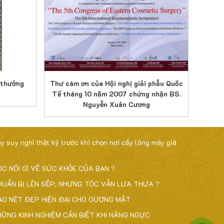
i thưởng
Thư cám ơn của Hội nghị giải phẫu Quốc
Thư c
Tế tháng 10 năm 2007 chứng nhận BS.
trình d
Nguyễn Xuân Cương
ãy suy nghỉ thật kỹ trước khi chọn nơi cấy lông mày giá
ÓC NÓI GÌ VỀ SỨC KHỎE CỦA BẠN ?
HUẨN BỊ LÊN SẾP, NHƯNG TÓC VẪN LƯA THƯA ?
ẠO NÉT ĐẸP HIỆN ĐẠI CHO GƯƠNG MẶT
HỮNG KINH NGHIỆM CẦN BIẾT KHI NÂNG NGỰC