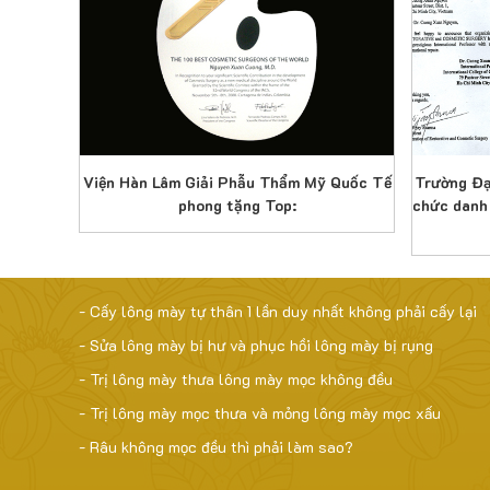
 thi năm
Viện Hàn Lâm Giải Phẫu Thẩm Mỹ Quốc Tế
Trường Đạ
as Mỹ
phong tặng Top:
chức danh
- Cấy lông mày tự thân 1 lần duy nhất không phải cấy lại
- Sửa lông mày bị hư và phục hồi lông mày bị rụng
- Trị lông mày thưa lông mày mọc không đều
- Trị lông mày mọc thưa và mỏng lông mày mọc xấu
- Râu không mọc đều thì phải làm sao?