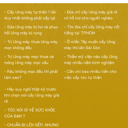
- Cấy lông mày tự thân 1 lần
- Địa chỉ cấy lông mày giá rẻ
duy nhất không phải cấy lại
có hỗ trợ cho người nghèo
- Sửa lông mày bị hư và phục
- Tìm địa chỉ cấy lông mày nổi
hồi lông mày bị rụng
tiếng tại TPHCM
- Trị lông mày thưa lông mày
- Ở miền Tây muốn cấy lông
mọc không đều
mày thì lên Sài Gòn
- Trị lông mày mọc thưa và
- Thẩm mỹ viện nào cấy lông
mỏng lông mày mọc xấu
mày nhiều năm kinh nghiệm
- Râu không mọc đều thì phải
- Cần chi bao nhiêu tiền cho
làm sao?
việc cấy tóc tự thân
- Hãy suy nghỉ thật kỹ trước
khi chọn nơi cấy lông mày giá
rẻ
- TÓC NÓI GÌ VỀ SỨC KHỎE
CỦA BẠN ?
- CHUẨN BỊ LÊN SẾP, NHƯNG