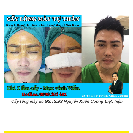
Cấy lông mày do GS,TS.BS Nguyễn Xuân Cương thực hiện