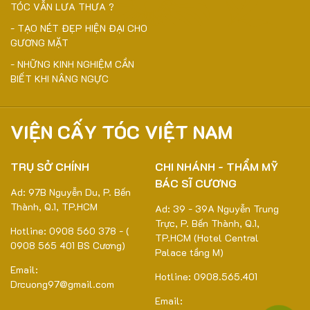
TÓC VẪN LƯA THƯA ?
- TẠO NÉT ĐẸP HIỆN ĐẠI CHO
GƯƠNG MẶT
- NHỮNG KINH NGHIỆM CẦN
BIẾT KHI NÂNG NGỰC
VIỆN CẤY TÓC VIỆT NAM
TRỤ SỞ CHÍNH
CHI NHÁNH - THẨM MỸ
BÁC SĨ CƯƠNG
Ad: 97B Nguyễn Du, P. Bến
Thành, Q.1, TP.HCM
Ad: 39 - 39A Nguyễn Trung
Trực, P. Bến Thành, Q.1,
Hotline: 0908 560 378 - (
TP.HCM (Hotel Central
0908 565 401 BS Cương)
Palace tầng M)
Email:
Hotline: 0908.565.401
Drcuong97@gmail.com
Email: