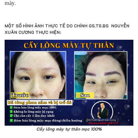
mày.
MỘT SỐ HÌNH ẢNH THỰC TẾ DO CHÍNH GS.TS.BS NGUYỄN
XUÂN CƯƠNG THỰC HIỆN:
Cấy lông mày tự thân mọc 100%