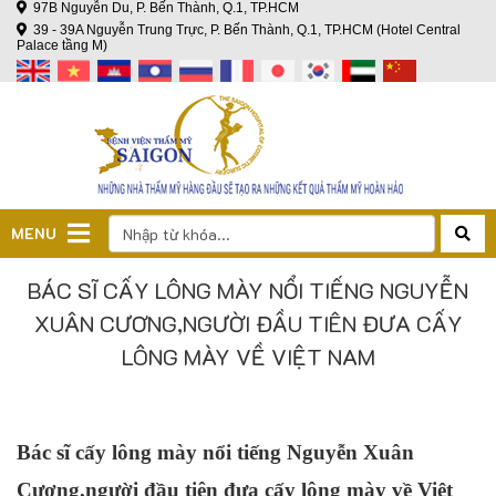
97B Nguyễn Du, P. Bến Thành, Q.1, TP.HCM
39 - 39A Nguyễn Trung Trực, P. Bến Thành, Q.1, TP.HCM (Hotel Central
Palace tầng M)
MENU
BÁC SĨ CẤY LÔNG MÀY NỔI TIẾNG NGUYỄN
XUÂN CƯƠNG,NGƯỜI ĐẦU TIÊN ĐƯA CẤY
LÔNG MÀY VỀ VIỆT NAM
Bác sĩ cấy lông mày nổi tiếng Nguyễn Xuân
Cương,người đầu tiên đưa cấy lông mày về Việt