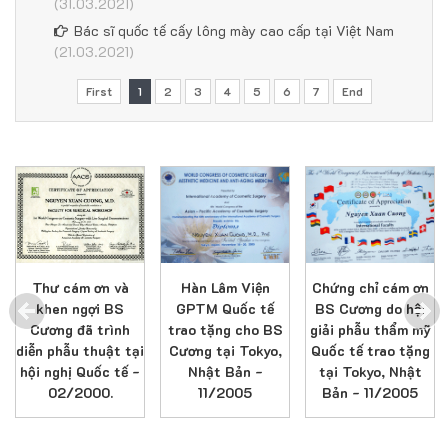
(31.03.2021)
Bác sĩ quốc tế cấy lông mày cao cấp tại Việt Nam
(21.03.2021)
First
1
2
3
4
5
6
7
End
Thư cám ơn và
Hàn Lâm Viện
Chứng chỉ cám ơn
khen ngợi BS
GPTM Quốc tế
BS Cương do hội
Cương đã trình
trao tặng cho BS
giải phẫu thẩm mỹ
diễn phẫu thuật tại
Cương tại Tokyo,
Quốc tế trao tặng
hội nghị Quốc tế -
Nhật Bản -
tại Tokyo, Nhật
02/2000.
11/2005
Bản - 11/2005