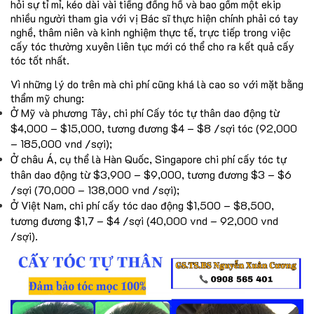
hỏi sự tỉ mỉ, kéo dài vài tiếng đồng hồ và bao gồm một ekip
nhiều người tham gia với vị Bác sĩ thực hiện chính phải có tay
nghề, thâm niên và kinh nghiệm thực tế, trực tiếp trong việc
cấy tóc thường xuyên liên tục mới có thể cho ra kết quả cấy
tóc tốt nhất.
Vì những lý do trên mà chi phí cũng khá là cao so với mặt bằng
thẩm mỹ chung:
Ở Mỹ và phương Tây, chi phí Cấy tóc tự thân dao động từ
$4,000 – $15,000, tương đương $4 – $8 /sợi tóc (92,000
– 185,000 vnd /sợi);
Ở châu Á, cụ thể là Hàn Quốc, Singapore chi phí cấy tóc tự
thân dao động từ $3,900 – $9,000, tương đương $3 – $6
/sợi (70,000 – 138,000 vnd /sợi);
Ở Việt Nam, chi phí cấy tóc dao động $1,500 – $8,500,
tương đương $1,7 – $4 /sợi (40,000 vnd – 92,000 vnd
/sợi).