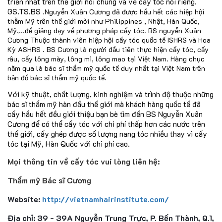
triển nhất trên thế giới nói chung và về cấy tóc nói riêng.
GS.TS.BS
.Nguyễn Xuân Cương đã được hầu hết các hiệp hội
thẫm Mỹ trên thế giới mời như Philippines , Nhật, Hàn Quốc,
Mỹ,...để giảng dạy về phương pháp cấy tóc. BS nguyễn Xuân
Cương Thuộc thành viên hiệp hội cấy tóc quốc tế ISHRS và Hoa
Kỳ ASHRS . BS Cương là người đầu tiên thực hiện cấy tóc, cấy
râu, cấy lông mày, lông mi, lông mao tại Việt Nam. Hàng chục
năm qua là bác sĩ thẩm mỹ quốc tế duy nhất tại Việt Nam trên
bản đồ bác sĩ thẩm mỹ quốc tế.
Với kỹ thuật, chất lượng, kinh nghiệm và trình độ thuộc những
bác sĩ thẩm mỹ hàn đầu thế giới mà khách hàng quốc tế đã
cấy hầu hết đều giới thiệu bạn bè tìm đến BS Nguyễn Xuân
Cương để có thể cấy tóc với chi phí thấp hơn các nước trên
thế giới, cấy ghép được số lượng nang tóc nhiều thay vì cấy
tóc tại Mỹ, Hàn Quốc với chi phí cao.
Mọi thông tin về cấy tóc vui lòng liên hệ:
Thẩm mỹ Bác sĩ Cương
Website:
http://vietnamhairinstitute.com/
Địa chỉ: 39 - 39A Nguyễn Trung Trực, P. Bến Thành, Q.1,