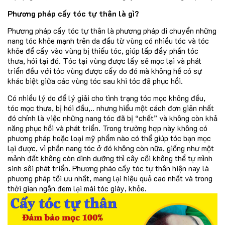
Phương pháp cấy tóc tự thân là gì?
Phương pháp cấy tóc tự thân là phương pháp di chuyển những
nang tóc khỏe mạnh trên da đầu từ vùng có nhiều tóc và tóc
khỏe để cấy vào vùng bị thiếu tóc, giúp lấp đầy phần tóc
thưa, hói tại đó. Tóc tại vùng được lấy sẻ mọc lại và phát
triển đều với tóc vùng được cấy do đó mà không hề có sự
khác biệt giữa các vùng tóc sau khi tóc đã phục hồi.
Có nhiều lý do để lý giải cho tình trạng tóc mọc không đều,
tóc mọc thưa, bị hói đầu,.. nhưng hiểu một cách đơn giản nhất
đó chính là việc những nang tóc đã bị “chết” và không còn khả
năng phục hồi và phát triển. Trong trường hợp này không có
phương pháp hoặc loại mỹ phẩm nào có thể giúp tóc bạn mọc
lại được, vì phần nang tóc ở đó không còn nữa, giống như một
mảnh đất không còn dinh dưỡng thì cây cối không thể tự mình
sinh sôi phát triển. Phương pháo cấy tóc tự thân hiện nay là
phương pháp tối ưu nhất, mang lại hiệu quả cao nhất và trong
thời gian ngắn đem lại mái tóc giày, khỏe.