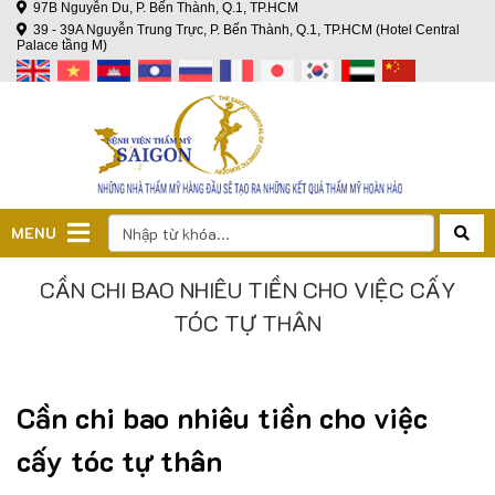
97B Nguyễn Du, P. Bến Thành, Q.1, TP.HCM
39 - 39A Nguyễn Trung Trực, P. Bến Thành, Q.1, TP.HCM (Hotel Central
Palace tầng M)
MENU
CẦN CHI BAO NHIÊU TIỀN CHO VIỆC CẤY
TÓC TỰ THÂN
Cần chi bao nhiêu tiền cho việc
cấy tóc tự thân