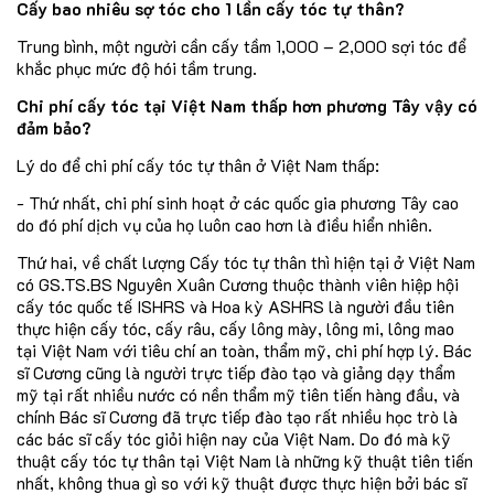
Cấy bao nhiêu sợ tóc cho 1 lần cấy tóc tự thân?
Trung bình, một người cần cấy tầm 1,000 – 2,000 sợi tóc để
khắc phục mức độ hói tầm trung.
Chi phí cấy tóc tại Việt Nam thấp hơn phương Tây vậy có
đảm bảo?
Lý do để chi phí cấy tóc tự thân ở Việt Nam thấp:
- Thứ nhất, chi phí sinh hoạt ở các quốc gia phương Tây cao
do đó phí dịch vụ của họ luôn cao hơn là điều hiển nhiên.
Thứ hai, về chất lượng Cấy tóc tự thân thì hiện tại ở Việt Nam
có GS.TS.BS Nguyên Xuân Cương thuộc thành viên hiệp hội
cấy tóc quốc tế ISHRS và Hoa kỳ ASHRS là người đầu tiên
thực hiện cấy tóc, cấy râu, cấy lông mày, lông mi, lông mao
tại Việt Nam với tiêu chí an toàn, thẩm mỹ, chi phí hợp lý. Bác
sĩ Cương cũng là người trực tiếp đào tạo và giảng dạy thẩm
mỹ tại rất nhiều nước có nền thẩm mỹ tiên tiến hàng đầu, và
chính Bác sĩ Cương đã trực tiếp đào tạo rất nhiều học trò là
các bác sĩ cấy tóc giỏi hiện nay của Việt Nam. Do đó mà kỹ
thuật cấy tóc tự thân tại Việt Nam là những kỹ thuật tiên tiến
nhất, không thua gì so với kỹ thuật được thực hiện bởi bác sĩ