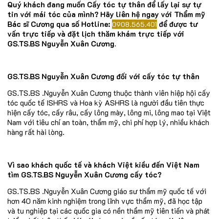
Quý khách đang muốn Cấy tóc tự thân để lấy lại sự tự
tin với mái tóc của mình? Hãy liên hệ ngay với Thẩm mỹ
Bác sĩ Cương qua số Hotline:
để được tư
0908.565.401
vấn trực tiếp và đặt lịch thăm khám trực tiếp với
GS.TS.BS Nguyễn Xuân Cương.
GS.TS.BS Nguyễn Xuân Cương đối với cấy tóc tự thân
GS.TS.BS
.Nguyễn Xuân Cương thuộc thành viên hiệp hội cấy
tóc quốc tế ISHRS và Hoa kỳ ASHRS là người đầu tiên thực
hiện cấy tóc, cấy râu, cấy lông mày, lông mi, lông mao tại Việt
Nam với tiêu chí an toàn, thẩm mỹ, chi phí hợp lý, nhiều khách
hàng rất hài lòng.
Vì sao khách quốc tế và khách Việt kiều đến Việt Nam
tìm GS.TS.BS Nguyễn Xuân Cương cấy tóc?
GS.TS.BS
.Nguyễn Xuân Cương giáo sư thẩm mỹ quốc tế với
hơn 40 năm kinh nghiệm trong lĩnh vực thẩm mỹ, đã học tập
và tu nghiệp tại các quốc gia có nền thẩm mỹ tiên tiến và phát