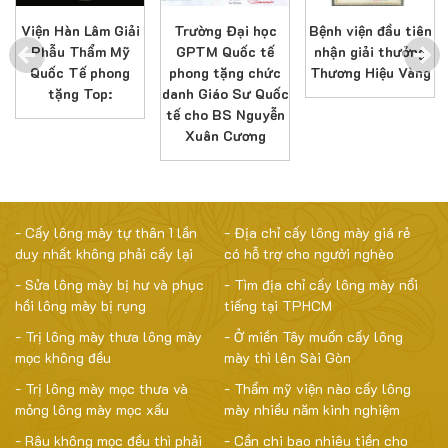
Viện Hàn Lâm Giải
Trường Đại học
Bệnh viện đầu tiên
Phẫu Thẩm Mỹ
GPTM Quốc tế
nhận giải thưởng
Quốc Tế phong
phong tặng chức
Thương Hiệu Vàng
tặng Top:
danh Giáo Sư Quốc
tế cho BS Nguyễn
Xuân Cương
- Cấy lông mày tự thân 1 lần
- Địa chỉ cấy lông mày giá rẻ
duy nhất không phải cấy lại
có hỗ trợ cho người nghèo
- Sửa lông mày bị hư và phục
- Tìm địa chỉ cấy lông mày nổi
hồi lông mày bị rụng
tiếng tại TPHCM
- Trị lông mày thưa lông mày
- Ở miền Tây muốn cấy lông
mọc không đều
mày thì lên Sài Gòn
- Trị lông mày mọc thưa và
- Thẩm mỹ viện nào cấy lông
mỏng lông mày mọc xấu
mày nhiều năm kinh nghiệm
- Râu không mọc đều thì phải
- Cần chi bao nhiêu tiền cho