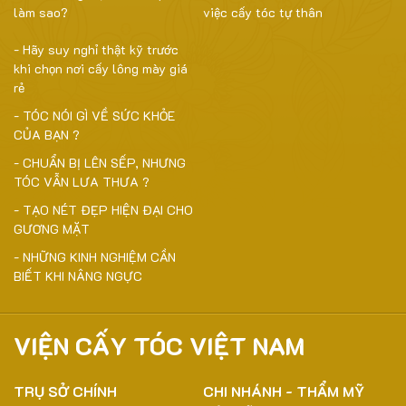
làm sao?
việc cấy tóc tự thân
- Hãy suy nghỉ thật kỹ trước
khi chọn nơi cấy lông mày giá
rẻ
- TÓC NÓI GÌ VỀ SỨC KHỎE
CỦA BẠN ?
- CHUẨN BỊ LÊN SẾP, NHƯNG
TÓC VẪN LƯA THƯA ?
- TẠO NÉT ĐẸP HIỆN ĐẠI CHO
GƯƠNG MẶT
- NHỮNG KINH NGHIỆM CẦN
BIẾT KHI NÂNG NGỰC
VIỆN CẤY TÓC VIỆT NAM
TRỤ SỞ CHÍNH
CHI NHÁNH - THẨM MỸ