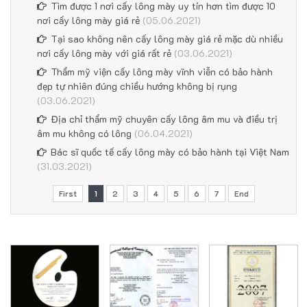
Tìm được 1 nơi cấy lông mày uy tín hơn tìm được 10
nơi cấy lông mày giá rẻ
(05.06.2021)
Tại sao không nên cấy lông mày giá rẻ mặc dù nhiều
nơi cấy lông mày với giá rất rẻ
(03.06.2021)
Thẩm mỹ viện cấy lông mày vĩnh viễn có bảo hành
đẹp tự nhiên đúng chiều hướng không bị rụng
(03.06.2021)
Địa chỉ thẩm mỹ chuyên cấy lông âm mu và điều trị
âm mu không có lông
(06.04.2021)
Bác sĩ quốc tế cấy lông mày có bảo hành tại Việt Nam
(31.03.2021)
First
1
2
3
4
5
6
7
End