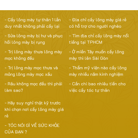
- Cấy lông mày tự thân 1 lần
- Địa chỉ cấy lông mày giá rẻ
duy nhất không phải cấy lại
có hỗ trợ cho người nghèo
- Sửa lông mày bị hư và phục
- Tìm địa chỉ cấy lông mày nổi
hồi lông mày bị rụng
tiếng tại TPHCM
- Trị lông mày thưa lông mày
- Ở miền Tây muốn cấy lông
mọc không đều
mày thì lên Sài Gòn
- Trị lông mày mọc thưa và
- Thẩm mỹ viện nào cấy lông
mỏng lông mày mọc xấu
mày nhiều năm kinh nghiệm
- Râu không mọc đều thì phải
- Cần chi bao nhiêu tiền cho
làm sao?
việc cấy tóc tự thân
- Hãy suy nghỉ thật kỹ trước
khi chọn nơi cấy lông mày giá
rẻ
- TÓC NÓI GÌ VỀ SỨC KHỎE
CỦA BẠN ?