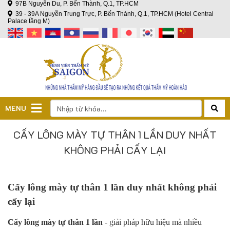
97B Nguyễn Du, P. Bến Thành, Q.1, TP.HCM
39 - 39A Nguyễn Trung Trực, P. Bến Thành, Q.1, TP.HCM (Hotel Central
Palace tầng M)
MENU
CẤY LÔNG MÀY TỰ THÂN 1 LẦN DUY NHẤT
KHÔNG PHẢI CẤY LẠI
Cấy lông mày tự thân 1 lần duy nhất không phải
cấy lại
Cấy lông mày tự thân 1 lần
- giải pháp hữu hiệu mà nhiều