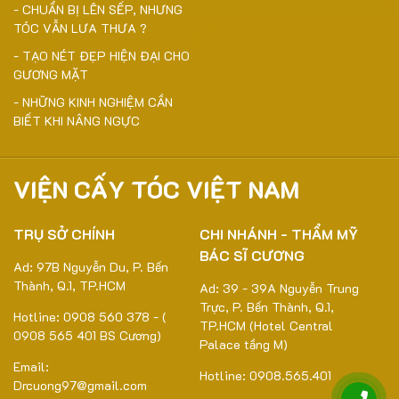
- CHUẨN BỊ LÊN SẾP, NHƯNG
TÓC VẪN LƯA THƯA ?
- TẠO NÉT ĐẸP HIỆN ĐẠI CHO
GƯƠNG MẶT
- NHỮNG KINH NGHIỆM CẦN
BIẾT KHI NÂNG NGỰC
VIỆN CẤY TÓC VIỆT NAM
TRỤ SỞ CHÍNH
CHI NHÁNH - THẨM MỸ
BÁC SĨ CƯƠNG
Ad: 97B Nguyễn Du, P. Bến
Thành, Q.1, TP.HCM
Ad: 39 - 39A Nguyễn Trung
Trực, P. Bến Thành, Q.1,
Hotline: 0908 560 378 - (
TP.HCM (Hotel Central
0908 565 401 BS Cương)
Palace tầng M)
Email:
Hotline: 0908.565.401
Drcuong97@gmail.com