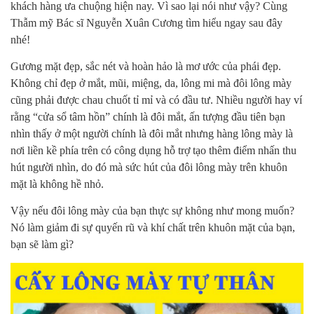
khách hàng ưa chuộng hiện nay. Vì sao lại nói như vậy? Cùng
Thẫm mỹ Bác sĩ Nguyễn Xuân Cương tìm hiểu ngay sau đây
nhé!
Gương mặt đẹp, sắc nét và hoàn hảo là mơ ước của phái đẹp.
Không chỉ đẹp ở mắt, mũi, miệng, da, lông mi mà đôi lông mày
cũng phải được chau chuốt tỉ mỉ và có đầu tư. Nhiều người hay ví
rằng “cửa sổ tâm hồn” chính là đôi mắt, ấn tượng đầu tiên bạn
nhìn thấy ở một người chính là đôi mắt nhưng hàng lông mày là
nơi liền kề phía trên có công dụng hỗ trợ tạo thêm điểm nhấn thu
hút người nhìn, do đó mà sức hút của đôi lông mày trên khuôn
mặt là không hề nhỏ.
Vậy nếu đôi lông mày của bạn thực sự không như mong muốn?
Nó làm giảm đi sự quyến rũ và khí chất trên khuôn mặt của bạn,
bạn sẽ làm gì?