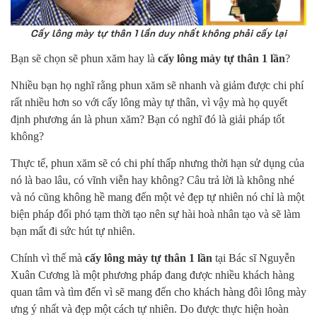
Cấy lông mày tự thân 1 lần duy nhất không phải cấy lại
Bạn sẽ chọn sẽ phun xăm hay là
cấy lông mày tự thân 1 lần
?
Nhiều bạn họ nghĩ rằng phun xăm sẽ nhanh và giảm được chi phí
rất nhiều hơn so với cấy lông mày tự thân, vì vậy mà họ quyết
định phương án là phun xăm? Bạn có nghĩ đó là giải pháp tốt
không?
Thực tế, phun xăm sẽ có chi phí thấp nhưng thời hạn sử dụng của
nó là bao lâu, có vĩnh viễn hay không? Câu trả lời là không nhé
và nó cũng không hề mang đến một vẻ đẹp tự nhiên nó chỉ là một
biện pháp đối phó tạm thời tạo nên sự hài hoà nhân tạo và sẽ làm
bạn mất đi sức hút tự nhiên.
Chính vì thế mà
cấy lông mày tự thân 1 lần
tại Bác sĩ Nguyễn
Xuân Cương là một phương pháp đang được nhiều khách hàng
quan tâm và tìm đến vì sẽ mang đến cho khách hàng đôi lông mày
ưng ý nhất và đẹp một cách tự nhiên. Do được thực hiện hoàn