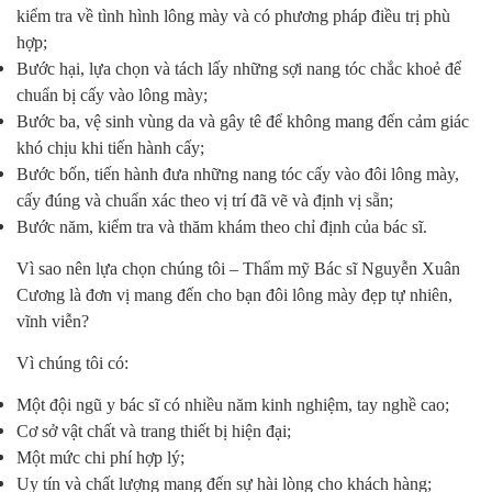
kiểm tra về tình hình lông mày và có phương pháp điều trị phù
hợp;
Bước hại, lựa chọn và tách lấy những sợi nang tóc chắc khoẻ để
chuẩn bị cấy vào lông mày;
Bước ba, vệ sinh vùng da và gây tê để không mang đến cảm giác
khó chịu khi tiến hành cấy;
Bước bốn, tiến hành đưa những nang tóc cấy vào đôi lông mày,
cấy đúng và chuẩn xác theo vị trí đã vẽ và định vị sẵn;
Bước năm, kiểm tra và thăm khám theo chỉ định của bác sĩ.
Vì sao nên lựa chọn chúng tôi – Thẩm mỹ Bác sĩ Nguyễn Xuân
Cương là đơn vị mang đến cho bạn đôi lông mày đẹp tự nhiên,
vĩnh viễn?
Vì chúng tôi có:
Một đội ngũ y bác sĩ có nhiều năm kinh nghiệm, tay nghề cao;
Cơ sở vật chất và trang thiết bị hiện đại;
Một mức chi phí hợp lý;
Uy tín và chất lượng mang đến sự hài lòng cho khách hàng;