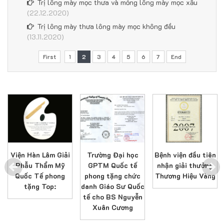
Trị lông mày mọc thưa và mỏng lông mày mọc xấu
(22.12.2020)
Trị lông mày thưa lông mày mọc không đều
(13.11.2020)
First
1
2
3
4
5
6
7
End
Viện Hàn Lâm Giải
Trường Đại học
Bệnh viện đầu tiên
Phẫu Thẩm Mỹ
GPTM Quốc tế
nhận giải thưởng
Quốc Tế phong
phong tặng chức
Thương Hiệu Vàng
tặng Top:
danh Giáo Sư Quốc
tế cho BS Nguyễn
Xuân Cương